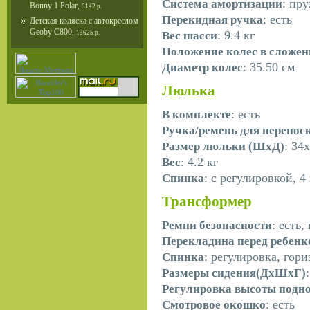
: пр
Система амортизации
Bonny 1 Polar
,
5142 р.
: есть
Перекидная ручка
Детская коляска с автокреслом
Geoby C800
,
: 9.4 кг
Вес шасси
13625 р.
Положение колес в сложен
: 35.50 см
Диаметр колес
Люлька
: есть
В комплекте
Ручка/ремень для перенос
: 34
Размер люльки (ШxД)
: 4.2 кг
Вес
: с регулировкой, 
Спинка
Трансформер
: есть
Ремни безопасности
Перекладина перед ребен
: регулировка, гор
Спинка
Размеры сидения(ДхШхГ)
Регулировка высоты подн
: есть
Смотровое окошко