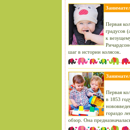
Занимател
Первая кол
градусов (
к везущему
Ричардсон
шаг в истории колясок.
Занимател
Первая кол
в 1853 год
нововведе
гораздо л
обзор. Она предназначалас