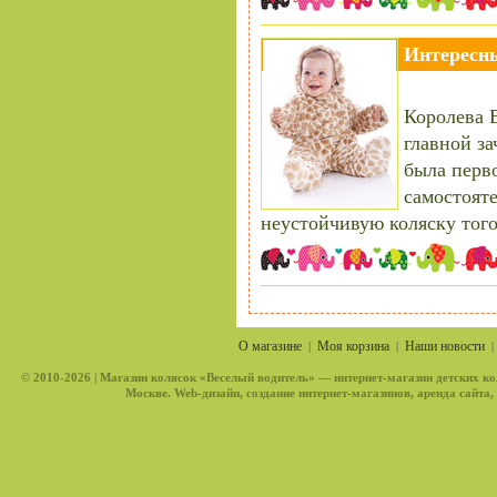
Интересны
Королева В
главной з
была перв
самостояте
неустойчивую коляску того
О магазине
Моя корзина
Наши новости
|
|
© 2010-2026 |
Магазин колясок «Веселый водитель»
— интернет-магазин детских ко
Москве. Web-дизайн, создание интернет-магазинов, аренда сайта,