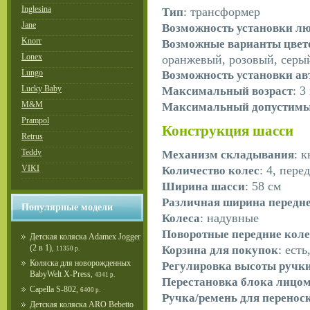
Inglesina
: трансформер
Тип
Jane
Возможность установки л
Knorr
Возможные варианты цвет
Lonex
оранжевый, розовый, серы
Lungo
Возможность установки ав
Lucky Baby
: 3
Максимальный возраст
M&M
Максимальный допустимый
Prampol
Конструкция шасси
Retrus
: 
Teddy
Механизм складывания
: 4, пер
VIKI
Количество колес
: 58 см
Ширина шасси
Различная ширина передне
Популярные модели
: надувные
Колеса
Поворотные передние коле
Детская коляска Adamex Jogger
: есть
(2 в 1)
Корзина для покупок
,
11350 р.
Коляска для новорожденных
Регулировка высоты ручк
BabyWelt X-Press
,
4341 р.
Перестановка блока лицо
Capella S-802
,
6400 р.
Ручка/ремень для перенос
Детская коляска ARO Bebetto