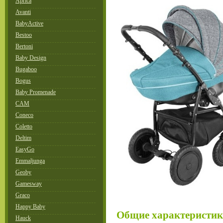
Aprica
Avanti
BabyActive
Bestoo
Bertoni
Baby Design
Bugaboo
Bogus
Baby Promenade
CAM
Coneco
Coletto
Deltim
EasyGo
Emmaljunga
Geoby
Gamesway
Graco
Happy Baby
Общие характеристи
Hauck