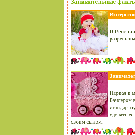
Занимательные факты
Интересно
В Венеции
разрешены
Занимател
Первая в 
Бэчлером в
стандартну
сделать ее
своим сыном.