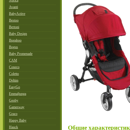
Aprica
Avanti
BabyActive
Bestoo
Bertoni
Baby Design
Bugaboo
Bogus
Baby Promenade
CAM
Coneco
Coletto
Deltim
EasyGo
Emmaljunga
Geoby
Gamesway
Graco
Happy Baby
Общие характеристи
Hauck