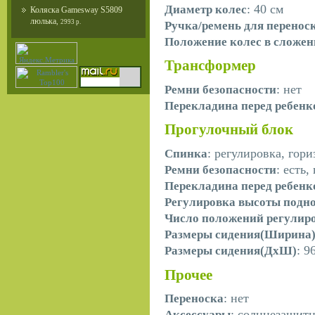
: 40 см
Диаметр колес
Коляска Gamesway S5809
люлька
,
2993 р.
Ручка/ремень для перенос
Положение колес в сложен
Трансформер
: нет
Ремни безопасности
Перекладина перед ребен
Прогулочный блок
: регулировка, гор
Спинка
: есть
Ремни безопасности
Перекладина перед ребен
Регулировка высоты подн
Число положений регулир
Размеры сидения(Ширина
: 9
Размеры сидения(ДхШ)
Прочее
: нет
Переноска
: солнцезащит
Аксессуары