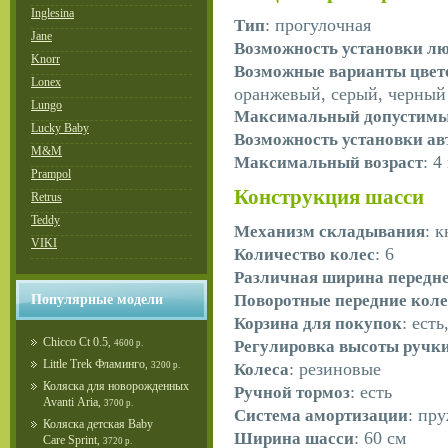
Inglesina
: прогулочная
Тип
Jane
Возможность установки л
Knorr
Возможные варианты цвет
Lonex
оранжевый, серый, черный
Lungo
Максимальный допустимый
Lucky Baby
Возможность установки ав
M&M
: 4
Максимальный возраст
Prampol
Конструкция шасси
Retrus
Teddy
: 
Механизм складывания
VIKI
: 6
Количество колес
Различная ширина передне
Поворотные передние коле
Популярные модели
: есть
Корзина для покупок
Chicco Ct 0.5
,
Регулировка высоты ручк
4600 р.
Little Trek Фламинго
,
: резиновые
Колеса
3200 р.
Коляска для новорожденных
: есть
Ручной тормоз
Avanti Aria
,
3700 р.
: пр
Система амортизации
Коляска детская Baby
: 60 см
Ширина шасси
Care Sprint
,
3720 р.