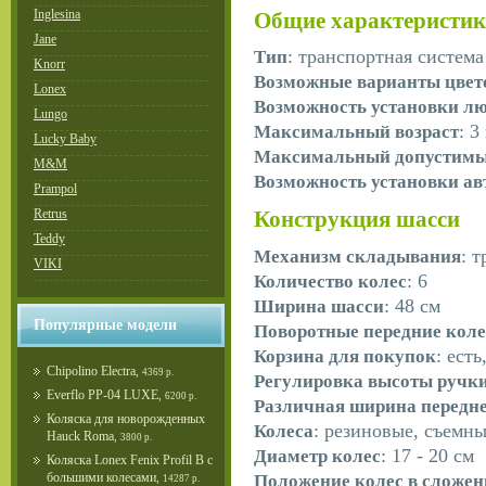
Inglesina
Общие характеристи
Jane
: транспортная система
Тип
Knorr
Возможные варианты цвет
Lonex
Возможность установки л
Lungo
: 3
Максимальный возраст
Lucky Baby
Максимальный допустимый
M&M
Возможность установки ав
Prampol
Retrus
Конструкция шасси
Teddy
: т
Механизм складывания
VIKI
: 6
Количество колес
: 48 см
Ширина шасси
Популярные модели
Поворотные передние коле
: есть
Корзина для покупок
Chipolino Electra
,
4369 р.
Регулировка высоты ручк
Everflo PP-04 LUXE
,
6200 р.
Различная ширина передне
Коляска для новорожденных
: резиновые, съемн
Колеса
Hauck Roma
,
3800 р.
: 17 - 20 см
Диаметр колес
Коляска Lonex Fenix Profil B с
большими колесами
Положение колес в сложен
,
14287 р.