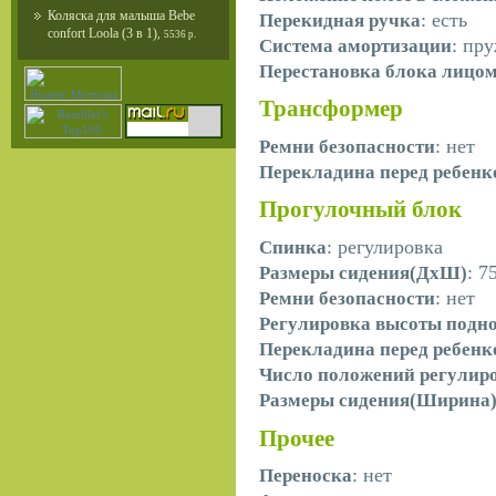
Коляска для малыша Bebe
: есть
Перекидная ручка
confort Loola (3 в 1)
,
5536 р.
: пр
Система амортизации
Перестановка блока лицо
Трансформер
: нет
Ремни безопасности
Перекладина перед ребен
Прогулочный блок
: регулировка
Спинка
: 7
Размеры сидения(ДхШ)
: нет
Ремни безопасности
Регулировка высоты подн
Перекладина перед ребен
Число положений регулир
Размеры сидения(Ширина
Прочее
: нет
Переноска