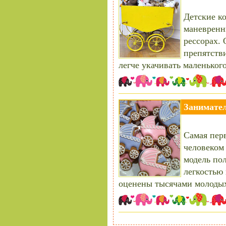
Детские к
маневренн
рессорах.
препятстви
легче укачивать маленького
Занимател
Самая перв
человеком
модель пол
легкостью
оценены тысячами молодых