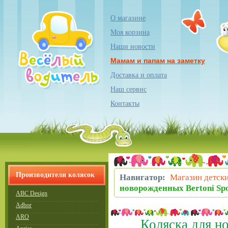
О магазине
Моя корзина
Наши новости
Мамам и папам на заметку
Доставка и оплата
Наш сервис
Контакты
Производители колясок
Навигатор:
Магазин детски
новорожденных Bertoni Sp
ABC Design
Adbor
ARO
Коляска для н