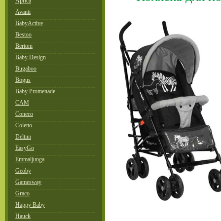
Aprica
Avanti
BabyActive
Bestoo
Bertoni
Baby Design
Bugaboo
Bogus
Baby Promenade
CAM
Coneco
Coletto
Deltim
EasyGo
Emmaljunga
Geoby
Gamesway
Graco
Happy Baby
Hauck