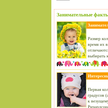
Занимательные факты
Занимател
Размер кол
время их в
отличаются
выбирать 
Интересны
Первая кол
градусов (
к везущему
Ричардсон