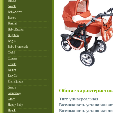
Aprica
Avanti
BabyActive
Bestoo
Bertoni
Baby Design
Bugaboo
Bogus
Baby Promenade
CAM
Coneco
Coletto
Deltim
EasyGo
Emmaljunga
Geoby
Общие характеристи
Gamesway
: универсальная
Тип
Graco
Возможность установки ав
Happy Baby
Возможность установки л
Hauck