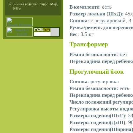
Зимняя коляска Prampol Maja
,
: есть
В комплекте
9055 р.
: 45
Размер люльки (ШxД)
: с регулировкой, 
Спинка
Ручка/ремень для перенос
: 3.5 кг
Вес
Трансформер
: нет
Ремни безопасности
Перекладина перед ребен
Прогулочный блок
: регулировка
Спинка
: есть
Ремни безопасности
Перекладина перед ребен
Число положений регулир
Регулировка высоты подн
: 3
Размеры сидения(ШхГ)
: 9
Размеры сидения(ДхШ)
Размеры сидения(Ширина