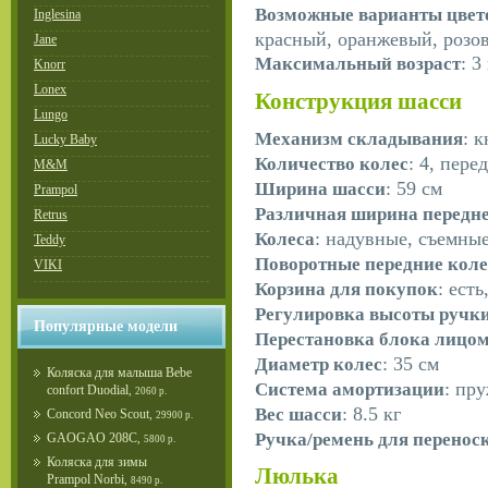
Возможные варианты цвет
Inglesina
красный, оранжевый, розо
Jane
: 3
Максимальный возраст
Knorr
Lonex
Конструкция шасси
Lungo
: 
Механизм складывания
Lucky Baby
: 4, пер
Количество колес
M&M
: 59 см
Ширина шасси
Prampol
Различная ширина передне
Retrus
: надувные, съемны
Колеса
Teddy
Поворотные передние коле
VIKI
: есть
Корзина для покупок
Регулировка высоты ручк
Популярные модели
Перестановка блока лицо
: 35 см
Диаметр колес
Коляска для малыша Bebe
: пр
Система амортизации
confort Duodial
,
2060 р.
: 8.5 кг
Вес шасси
Concord Neo Scout
,
29900 р.
Ручка/ремень для перенос
GAOGAO 208С
,
5800 р.
Коляска для зимы
Люлька
Prampol Norbi
,
8490 р.