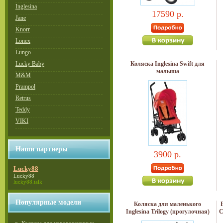
Inglesina
17590 р.
Jane
Knorr
Lonex
Lungo
Lucky Baby
Коляска Inglesina Swift для
малыша
M&M
Prampol
Retrus
Teddy
VIKI
Наши партнеры
3900 р.
Lucky88
Lucky88
lucky88.talk
Популярные модели
Коляска для маленького
Inglesina Trilogy (прогулочная)
C