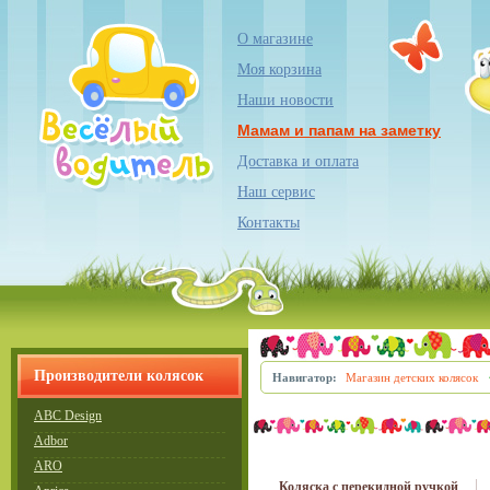
О магазине
Моя корзина
Наши новости
Мамам и папам на заметку
Доставка и оплата
Наш сервис
Контакты
Производители колясок
Навигатор:
Магазин детских колясок
ABC Design
Adbor
ARO
Коляска с перекидной ручкой