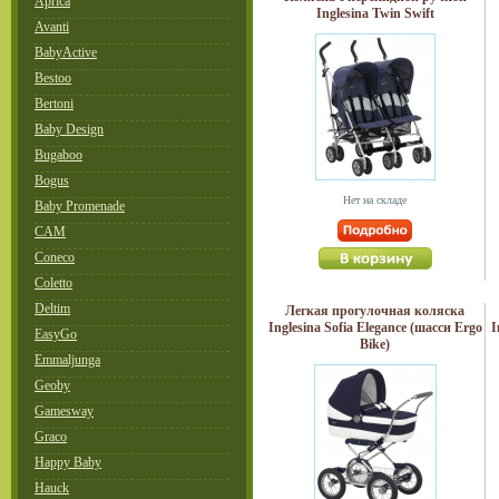
Aprica
Inglesina Twin Swift
Avanti
BabyActive
Bestoo
Bertoni
Baby Design
Bugaboo
Bogus
Нет на складе
Baby Promenade
CAM
Coneco
Coletto
Deltim
Легкая прогулочная коляска
Inglesina Sofia Elegance (шасси Ergo
I
EasyGo
Bike)
Emmaljunga
Geoby
Gamesway
Graco
Happy Baby
Hauck