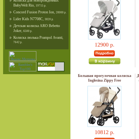
Коляска для новорожденных
BabyWelt Rio
,
19715 р.
Concord Fusion Proton Ion
,
28000 р.
Lider Kids N7708C
,
3820 р.
Детская коляска ARO Bebetto
Joker
,
6500 р.
Коляска люлька Prampol Avanti
,
7642 р.
12900 р.
Большая прогулочная коляска
Д
Inglesina Zippy Free
10812 р.