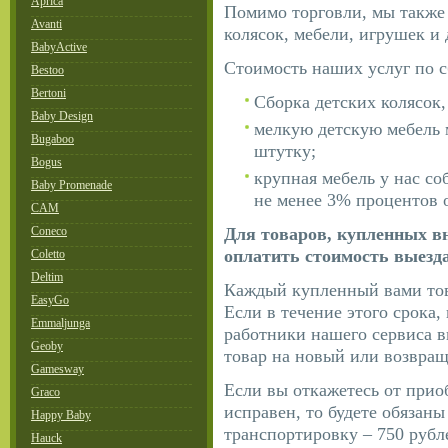
Aprica
Помимо торговли, мы также
Avanti
колясок, мебели, игрушек и
BabyActive
Стоимость наших услуг по с
Bestoo
Bertoni
Сборка детских колясок,
Baby Design
мелкую детскую мебель 
Bugaboo
штутку;
Bogus
крупная мебель у нас со
Baby Promenade
не менее 3% процентов 
CAM
Coneco
Для товаров, купленных вн
оплатить стоимость выезда
Coletto
Deltim
Каждый купленный вами тов
EasyGo
Если в течение этого срока,
Emmaljunga
работники нашего сервиса 
Geoby
товар на новый или возвращ
Gamesway
Если вы откажетесь от прио
Graco
исправен, то будете обязаны
Happy Baby
транспортировку – 750 рубл
Hauck