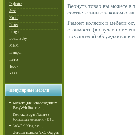
Inglesina
Вернуть товар вы можете в 
Jane
соответствии с законом о з
Knorr
Ремонт колясок и мебели осу
Lonex
стоимость (в случае истече
Lungo
покупателя) обсуждается в 
Lucky Baby
M&M
Prampol
Retrus
Teddy
VIKI
Популярные модели
Коляска для новорожденных
BabyWelt Rio
,
19715 р.
Коляска Bogus Navaro с
большими колесами
,
4325 р.
Jack-Pol King
,
9490 р.
Детская коляска ARO Oxygen
,