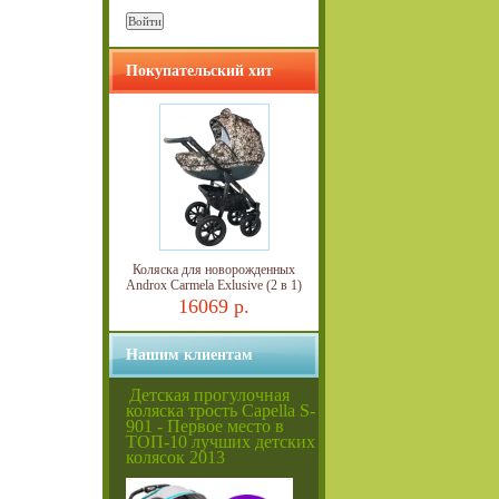
Покупательский хит
Коляска для новорожденных
Androx Carmela Exlusive (2 в 1)
16069 р.
Нашим клиентам
Детская прогулочная
коляска трость Capella S-
901 - Первое место в
ТОП-10 лучших детских
колясок 2013