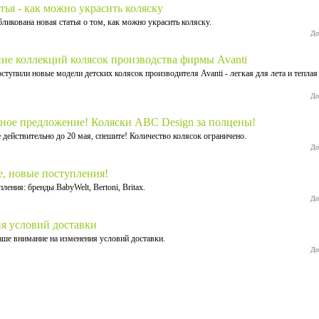
тья - как можно украсить коляску
бликована новая статья о том, как можно украсить коляску.
До
ие коллекций колясок производства фирмы Avanti
ступили новые модели детских колясок производителя Avanti - легкая для лета и теплая
До
ное предложение! Коляски ABC Design за полцены!
действительно до 20 мая, спешите! Количество колясок ограничено.
До
, новые поступления!
ления: бренды BabyWelt, Bertoni, Britax.
До
я условий доставки
ше внимание на изменения условий доставки.
До