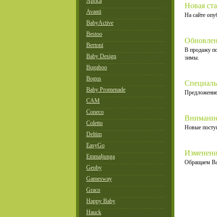
Aprica
Новая ста
Avanti
На сайте опу
BabyActive
Bestoo
Обновлен
Bertoni
В продажу по
Baby Design
зимы.
Bugaboo
Bogus
Специаль
Baby Promenade
Предложение 
CAM
Coneco
Внимание
Coletto
Новые поступ
Deltim
EasyGo
Изменени
Emmaljunga
Обращаем Ва
Geoby
Gamesway
Graco
Happy Baby
Hauck