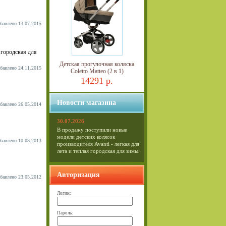
бавлено 13.07.2015
 городская для
Детская прогулочная коляска
бавлено 24.11.2015
Coletto Matteo (2 в 1)
14291 р.
Новости магазина
бавлено 26.05.2014
30.07.2026
В продажу поступили новые
модели детских колясок
бавлено 10.03.2013
производителя Avanti - легкая для
лета и теплая городская для зимы.
Авторизация
бавлено 23.05.2012
Логин:
Пароль: