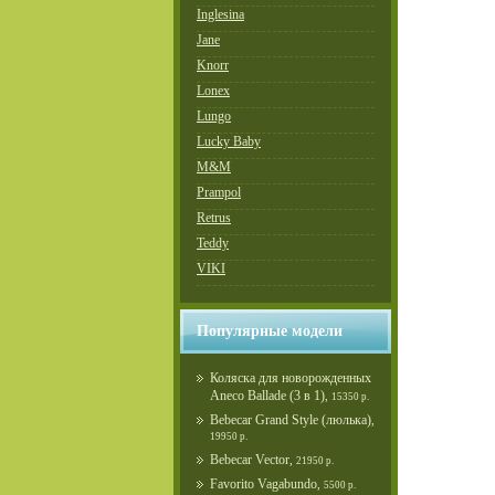
Inglesina
Jane
Knorr
Lonex
Lungo
Lucky Baby
M&M
Prampol
Retrus
Teddy
VIKI
Популярные модели
Коляска для новорожденных
Aneco Ballade (3 в 1)
,
15350 р.
Bebecar Grand Style (люлька)
,
19950 р.
Bebecar Vector
,
21950 р.
Favorito Vagabundo
,
5500 р.