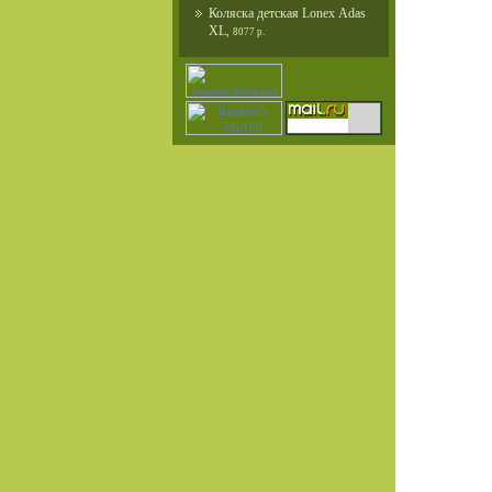
Коляска детская Lonex Adas
XL
,
8077 р.