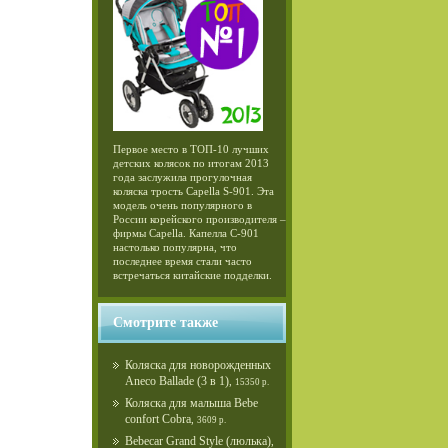
Первое место в ТОП-10 лучших
детских колясок по итогам 2013
года заслужила прогулочная
коляска трость Capella S-901. Эта
модель очень популярного в
России корейского производителя –
фирмы Capella. Капелла С-901
настолько популярна, что
последнее время стали часто
встречаться китайские подделки.
Смотрите также
Коляска для новорожденных
Aneco Ballade (3 в 1)
,
15350 р.
Коляска для малыша Bebe
confort Cobra
,
3609 р.
Bebecar Grand Style (люлька)
,