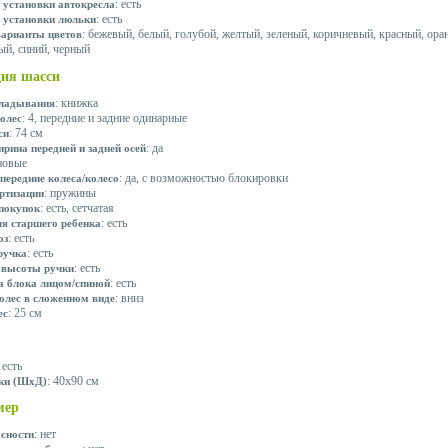
: есть
 установки автокресла
: есть
 установки люльки
: бежевый, белый, голубой, желтый, зеленый, коричневый, красный, ор
арианты цветов
ый, синий, черный
ция шасси
: книжка
кладывания
: 4, передние и задние одинарные
олес
: 74 см
си
: да
рина передней и задней осей
иновые
: да, с возможностью блокировки
передние колеса/колесо
: пружины
ртизации
: есть, сетчатая
 покупок
: есть
ля старшего ребенка
: есть
оз
: есть
ручка
: есть
 высоты ручки
: есть
а блока лицом/спиной
: вниз
олес в сложенном виде
: 25 см
ес
: есть
: 40x90 см
ки (ШxД)
мер
: нет
асности