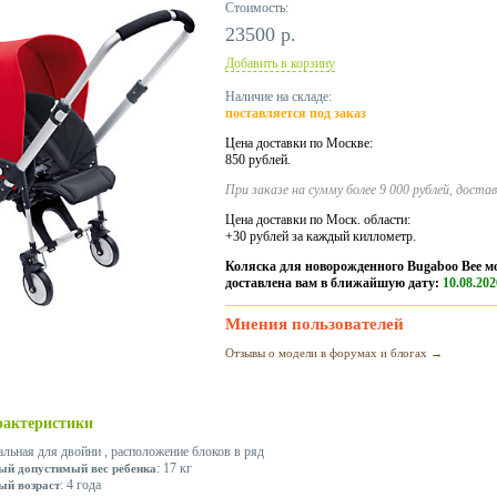
Стоимость:
23500 р.
Добавить в корзину
Наличие на складе:
поставляется под заказ
Цена доставки по Москве:
850 рублей.
При заказе на сумму более 9 000 рублей, доста
Цена доставки по Моск. области:
+30 рублей за каждый киллометр.
Коляска для новорожденного Bugaboo Bee м
доставлена вам в ближайшую дату:
10.08.202
Мнения пользователей
Отзывы о модели в форумах и блогах →
рактеристики
альная для двойни , расположение блоков в ряд
: 17 кг
й допустимый вес ребенка
: 4 года
й возраст