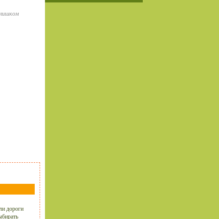
слишком
ли дороги
ыбирать