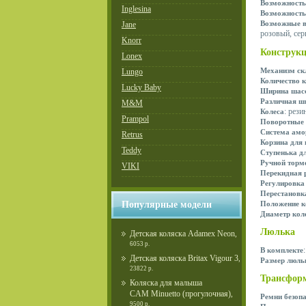
Возможность
Inglesina
Возможность
Возможные в
Jane
розовый, сер
Knorr
Конструк
Lonex
Механизм с
Lungo
Количество к
Lucky Baby
Ширина шас
Различная ши
M&M
: рез
Колеса
Prampol
Поворотные 
Система амо
Retrus
Корзина для
Teddy
Ступенька д
Ручной торм
VIKI
Перекидная 
Регулировка
Перестановк
Положение к
Популярные модели
Диаметр кол
Люлька
Детская коляска Adamex Neon
,
6053 р.
В комплекте
Детская коляска Britax Vigour 3
,
Размер люль
23822 р.
Трансфор
Коляска для малыша
CAM Minuetto (прогулочная)
,
Ремни безоп
9500 р.