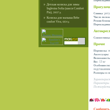
Перекладина
Детская коляска для зимы
Прогулоч
Inglesina Sofia (шасси Comfort
Piu)
,
20037 р.
: рег
Спинка
Число полож
Коляска для малыша Bebe
Ремни безоп
confort Viva
,
6834 р.
Перекладина
Автокрес
Совместимые
Прочее
: 
Переноска
:
Аксессуары
Возможность
: 13 кг
Вес
Особенности
подстаканник
Размеры в с
Характерист
Параметры и
Пожалуйста,
Сообщить 