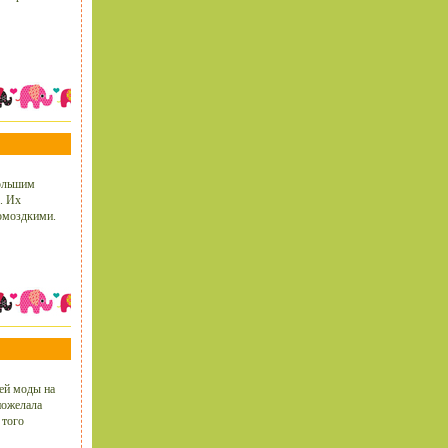
большим
. Их
ромоздкими.
цей моды на
пожелала
 того