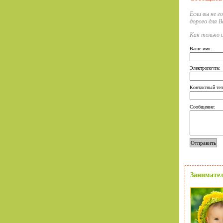
Если вы не 
дорого для В
Как только ц
Ваше имя:
Электропочта:
Контактный тел
Сообщение:
Занимател