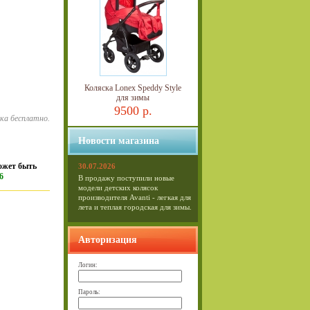
Коляска Lonex Speddy Style
для зимы
9500 р.
вка бесплатно.
Новости магазина
ожет быть
30.07.2026
6
В продажу поступили новые
модели детских колясок
производителя Avanti - легкая для
лета и теплая городская для зимы.
Авторизация
Логин:
Пароль: