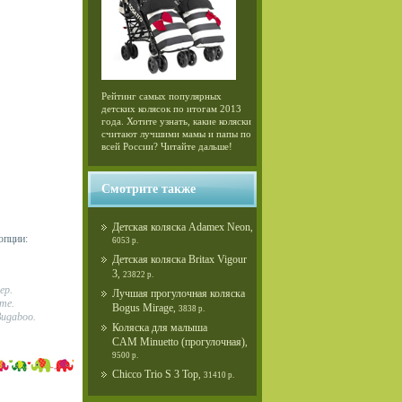
Рейтинг самых популярных
детских колясок по итогам 2013
года. Хотите узнать, какие коляски
считают лучшими мамы и папы по
всей России? Читайте дальше!
Смотрите также
Детская коляска Adamex Neon
,
опции:
6053 р.
Детская коляска Britax Vigour
3
,
23822 р.
ер.
Лучшая прогулочная коляска
те.
Bogus Mirage
,
3838 р.
ugaboo.
Коляска для малыша
CAM Minuetto (прогулочная)
,
9500 р.
Chicco Trio S 3 Top
,
31410 р.