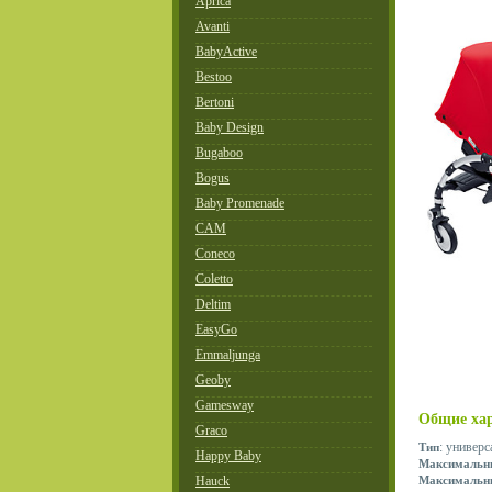
Aprica
Avanti
BabyActive
Bestoo
Bertoni
Baby Design
Bugaboo
Bogus
Baby Promenade
CAM
Coneco
Coletto
Deltim
EasyGo
Emmaljunga
Geoby
Gamesway
Общие ха
Graco
: универс
Тип
Happy Baby
Максимальны
Hauck
Максимальны