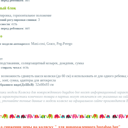
: нет
 перед ребенком
ный блок
улировка, горизонтальное положение
: 3
ений регулировки спинки
: есть
асности
: нет
 перед ребенком
ло
: Maxi-cosi, Graco, Peg-Perego
 модели автокресел
нет
 подстаканник, солнцезащитный козырек, дождевик, сумка
: есть
 стирать чехол
: возможность сдвинуть шасси коляски (до 60 см) и использовать ее для одного ребенка; 
, зонт, сумка, адаптеры для автокресла
: 52х60х93 см
обранном виде(ДхШхВ)
ики модели Коляска для новорожденного bugaboo bee носят информационный характ
 характеристики конечного товара в партии могут отличатся от указанных на сай
 уточняйте точные данные о модели коляске на официальном сайте производителя B
о снижении цены на коляску " для новорожденного bugaboo bee"