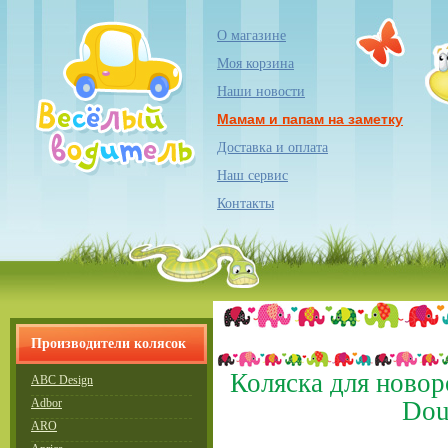
О магазине
Моя корзина
Наши новости
Мамам и папам на заметку
Доставка и оплата
Наш сервис
Контакты
Производители колясок
Коляска для новор
ABC Design
Adbor
Dou
ARO