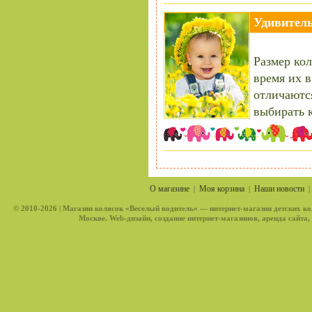
Удивитель
Размер кол
время их в
отличаются
выбирать 
О магазине
Моя корзина
Наши новости
|
|
© 2010-2026 |
Магазин колясок «Веселый водитель»
— интернет-магазин детских ко
Москве. Web-дизайн, создание интернет-магазинов, аренда сайта,