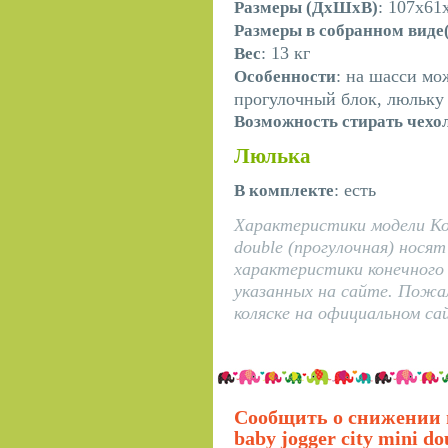
: 107х61
Размеры (ДхШхВ)
Размеры в собранном вид
: 13 кг
Вес
: на шасси мо
Особенности
прогулочный блок, люльку
Возможность стирать чехо
Люлька
: есть
В комплекте
Характеристики модели Кол
double (прогулочная) нос
характеристики конечного
указанных на сайте. Пожа
коляске на официальном са
Сообщить о снижении 
baby jogger city mini d