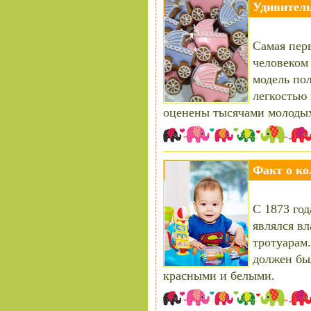
Удивитель
Самая перв
человеком
модель пол
легкостью
оценены тысячами молодых
Факт о к
С 1873 год
являлся вл
тротуарам.
должен бы
красными и белыми.