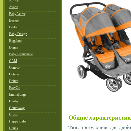
Aprica
Avanti
BabyActive
Bestoo
Bertoni
Baby Design
Bugaboo
Bogus
Baby Promenade
CAM
Coneco
Coletto
Deltim
EasyGo
Emmaljunga
Geoby
Gamesway
Graco
Общие характеристи
Happy Baby
: прогулочная для двой
Тип
Hauck