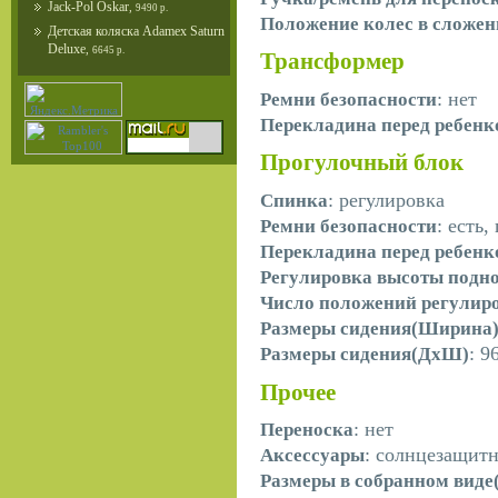
Jack-Pol Oskar
,
9490 р.
Положение колес в сложен
Детская коляска Adamex Saturn
Deluxe
,
6645 р.
Трансформер
: нет
Ремни безопасности
Перекладина перед ребен
Прогулочный блок
: регулировка
Спинка
: есть
Ремни безопасности
Перекладина перед ребен
Регулировка высоты подн
Число положений регулир
Размеры сидения(Ширина
: 9
Размеры сидения(ДхШ)
Прочее
: нет
Переноска
: солнцезащитн
Аксессуары
Размеры в собранном вид