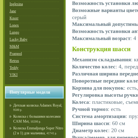
Возможность установки л
Inglesina
Возможные варианты цвет
Jane
серый
Knorr
Максимальный допустимый
Lonex
Возможность установки ав
Lungo
: 4
Максимальный возраст
Lucky Baby
M&M
Конструкция шасси
Prampol
: 
Механизм складывания
Retrus
: 4, пер
Количество колес
Teddy
Различная ширина передне
VIKI
Поворотные передние коле
: есть
Корзина для покупок
Популярные модели
Регулировка высоты ручк
: пластиковые, съе
Колеса
Детская коляска Adamex Royal
,
: есть
Ручной тормоз
9500 р.
: пр
Система амортизации
Коляска с большими колесами
CAM Met
,
: 60 см
10200 р.
Ширина шасси
Коляска Emmaljunga Super Nitro
: 20 см
Диаметр колес
(2 в 1) для мальчика
,
41741 р.
Ручка/ремень для перенос