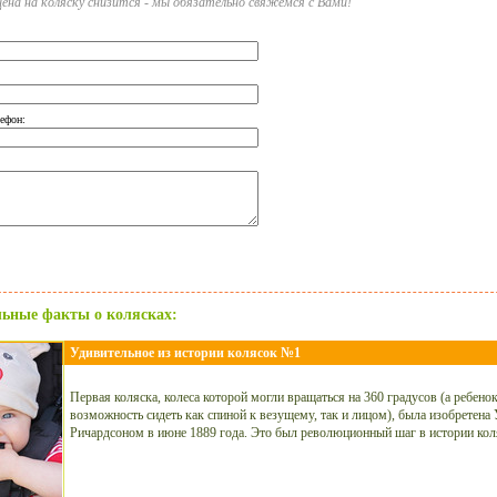
ена на коляску снизится - мы обязательно свяжемся с Вами!
ефон:
ьные факты о колясках:
Удивительное из истории колясок №1
Первая коляска, колеса которой могли вращаться на 360 градусов (а ребено
возможность сидеть как спиной к везущему, так и лицом), была изобретен
Ричардсоном в июне 1889 года. Это был революционный шаг в истории кол