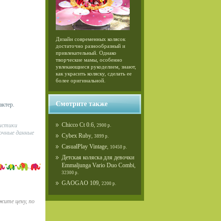
Дизайн современных колясок
достаточно разнообразный и
привлекательный. Однако
творческие мамы, особенно
увлекающиеся рукоделием, знают,
как украсить коляску, сделать ее
более оригинальной.
Смотрите также
актер.
Chicco Ct 0.6
,
истики
2900 р.
очные данные
Cybex Ruby
,
3899 р.
CasualPlay Vintage
,
10450 р.
Детская коляска для девочки
Emmaljunga Vario Duo Combi
,
32300 р.
GAOGAO 109
,
2200 р.
жите цену, по