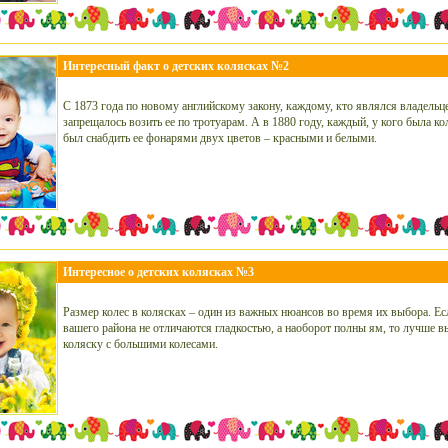
Интересный факт о детских колясках №2
С 1873 года по новому английскому закону, каждому, кто являлся владельц
запрещалось возить ее по тротуарам. А в 1880 году, каждый, у кого была ко
был снабдить ее фонарями двух цветов – красными и белыми.
Интересное о детских колясках №3
Размер колес в колясках – один из важных нюансов во время их выбора. Ес
вашего района не отличаются гладкостью, а наоборот полны ям, то лучше в
коляску с большими колесами.