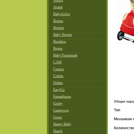
Aprica
Avanti
BabyActive
Bestoo
Bertoni
Baby Design
Bugaboo
Bogus
Baby Promenade
CAM
Coneco
Coletto
Deltim
EasyGo
Emmaljunga
Общие хара
Geoby
Тип
Gamesway
Graco
Механизм 
Happy Baby
Количеств
Hauck