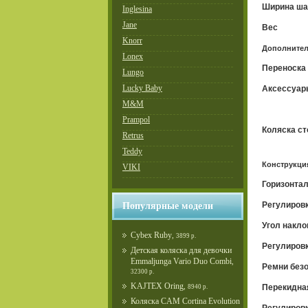
Ширина ша
Inglesina
Jane
Вес
Knorr
Дополните
Lonex
Переноска
Lungo
Lucky Baby
Аксессуар
M&M
Prampol
Коляска ст
Retrus
Teddy
Конструкци
VIKI
Горизонта
Регулировк
Популярные модели
Угол накло
Cybex Ruby
,
3899 р.
Регулиров
Детская коляска для девочки
Emmaljunga Vario Duo Combi
,
Ремни без
32300 р.
KAJTEX Oring
,
Перекидна
8940 р.
Коляска CAM Cortina Evolution