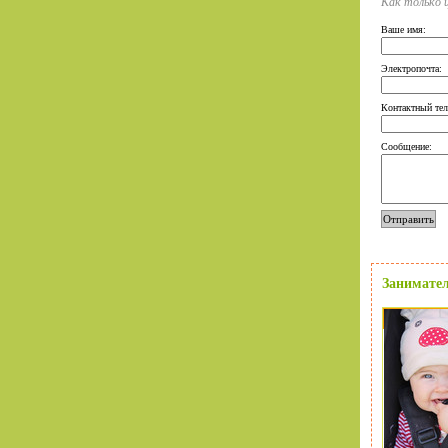
Как только ц
Ваше имя:
Электропочта:
Контактный тел
Сообщение:
Занимател