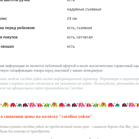
ка высоты ручки
есть
надувные съемные
олес
24 см
на перед ребенком
есть, съемная
я покупок
есть, сетчатая
 окошко
есть
ая информация не является публичной офертой и носит исключительно справочный хар
очную спецификацию товара перед покупкой у наших менеджеров.
ики модели carolina yukon носят информационный характер. Параметры и характер
овара в партии могут отличатся от указанных на сайте. Пожалуйста, уточняйте т
яске на официальном сайте производителя Carolina.
о снижении цены на коляску "carolina yukon"
отовы купить carolina yukon по предложенной нами цене - слишком дорого для Вас, ука
были бы готовы ее приобрести.