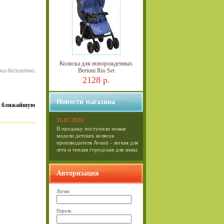
Коляска для новорожденных
Bertoni Rio Set
вка бесплатно.
2128 р.
Новости магазина
 в ближайшую
31.07.2026
В продажу поступили новые
модели детских колясок
производителя Avanti - легкая для
лета и теплая городская для зимы.
Авторизация
Логин:
Пароль: