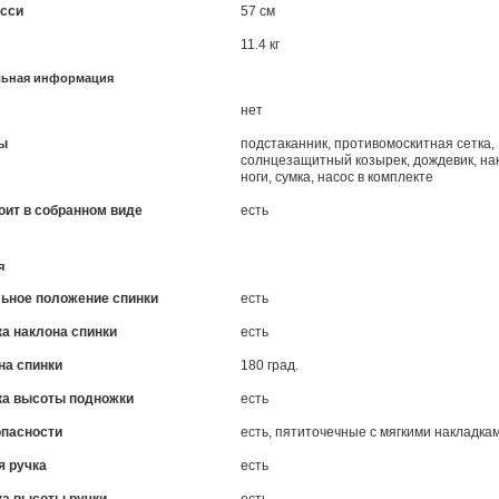
сси
57 см
11.4 кг
льная информация
нет
ы
подстаканник, противомоскитная сетка,
солнцезащитный козырек, дождевик, на
ноги, сумка, насос в комплекте
оит в собранном виде
есть
я
льное положение спинки
есть
а наклона спинки
есть
на спинки
180 град.
ка высоты подножки
есть
опасности
есть, пятиточечные с мягкими накладка
я ручка
есть