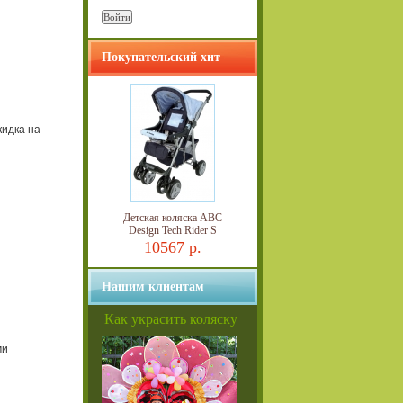
Покупательский хит
кидка на
Детская коляска ABC
Design Tech Rider S
10567 р.
Нашим клиентам
Как украсить коляску
ми