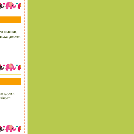
ем коляски,
ляска, должен
ли дороги
ыбирать