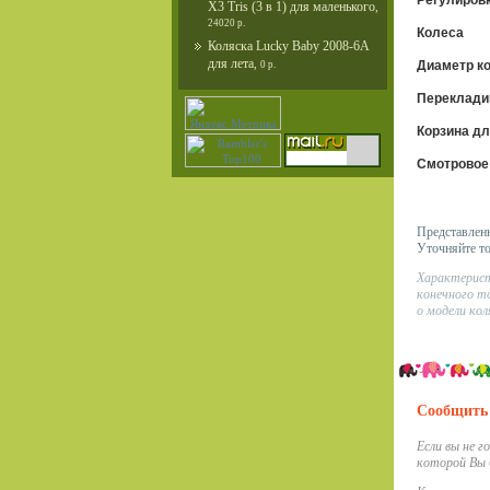
Регулиров
X3 Tris (3 в 1) для маленького
,
24020 р.
Колеса
Коляска Lucky Baby 2008-6А
для лета
,
Диаметр к
0 р.
Переклади
Корзина дл
Смотровое
Представленн
Уточняйте т
Характерист
конечного т
о модели кол
Сообщить 
Если вы не г
которой Вы 