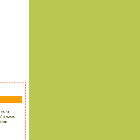
к имел
а Уияльмом
ясок.