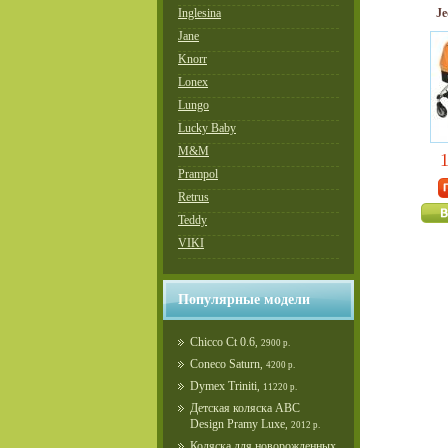
Inglesina
Je
Jane
Knorr
Lonex
Lungo
Lucky Baby
M&M
1
Prampol
Retrus
Teddy
VIKI
Популярные модели
Chicco Ct 0.6
,
2900 р.
Coneco Saturn
,
4200 р.
Dymex Triniti
,
11220 р.
Детская коляска ABC
Design Pramy Luxe
,
2012 р.
Коляска для новорожденных