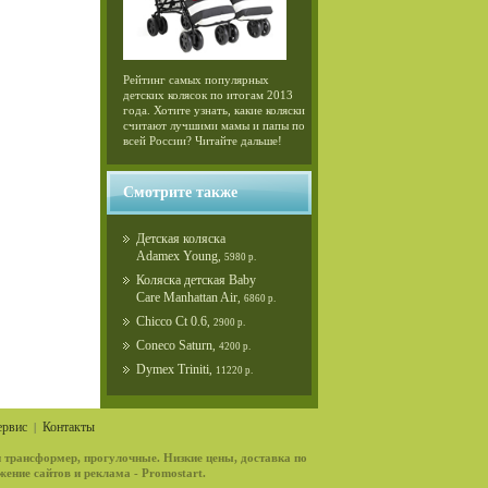
Рейтинг самых популярных
детских колясок по итогам 2013
года. Хотите узнать, какие коляски
считают лучшими мамы и папы по
всей России? Читайте дальше!
Смотрите также
Детская коляска
Adamex Young
,
5980 р.
Коляска детская Baby
Care Manhattan Air
,
6860 р.
Chicco Ct 0.6
,
2900 р.
Coneco Saturn
,
4200 р.
Dymex Triniti
,
11220 р.
ервис
Контакты
|
 трансформер, прогулочные. Низкие цены, доставка по
жение сайтов и реклама - Promostart.