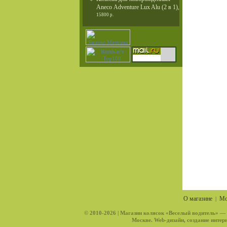
Aneco Adventure Lux Alu (2 в 1)
,
15800 р.
О магазине
Мо
|
© 2010-2026 |
Магазин колясок «Веселый водитель»
— и
Москве. Web-дизайн, создание интерн