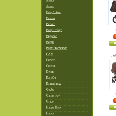
Aprica
Avanti
BabyActive
Bestoo
Bertoni
Baby Design
Н
Bugaboo
Bogus
Baby Promenade
CAM
Jed
Coneco
Coletto
Deltim
EasyGo
Emmaljunga
Geoby
Н
Gamesway
Graco
Happy Baby
Hauck