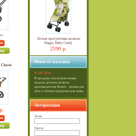
аде
Легкая прогулочная коляска
Happy Baby Cindy
2590 р.
Новости магазина
 Classic
01.08.2026
В продажу поступили новые
модели детских колясок
производителя Avanti - легкая для
лета и теплая городская для зимы.
Авторизация
р.
Логин:
Пароль: