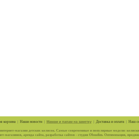
я корзина
Наши новости
Доставка и оплата
Наш с
|
|
Мамам и папам на заметку
|
|
нтернет-магазин детских колясок. Самые современные и популярные модели: коляски
ет-магазинов, аренда сайта, разработка сайтов - студия Obsudim. Оптимизация, продви