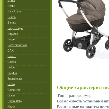
Aprica
Avanti
BabyActive
Bestoo
Bertoni
Baby Design
Bugaboo
Bogus
Baby Promenade
CAM
Coneco
Coletto
Deltim
EasyGo
Emmaljunga
Geoby
Общие характеристи
Gamesway
: трансформер
Тип
Graco
Возможность установки ав
Happy Baby
Возможные варианты цвет
Hauck