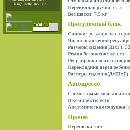
Ступенька для старшего р
Design Trolly Duo
,
1213 р.
: есть
Перекидная ручка
: 7.5 кг
Вес шасси
Прогулочный блок
: регулировка, гор
Спинка
Число положений регулир
: 3
Размеры сидения(ШхГ)
: нет
Ремни безопасности
Регулировка высоты подн
Перекладина перед ребен
Размеры сидения(ДхШхГ)
Автокресло
Совместимые модели авто
: есть
В комплекте
: 
Анатомическая подушка
Прочее
: нет
Переноска