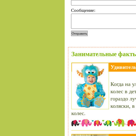
Сообщение:
Занимательные факты
Удивитель
Когда на 
колес в де
гораздо л
коляски, 
колес.