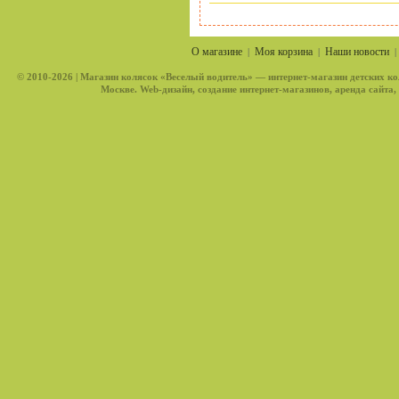
О магазине
Моя корзина
Наши новости
|
|
© 2010-2026 |
Магазин колясок «Веселый водитель»
— интернет-магазин детских ко
Москве. Web-дизайн, создание интернет-магазинов, аренда сайта,