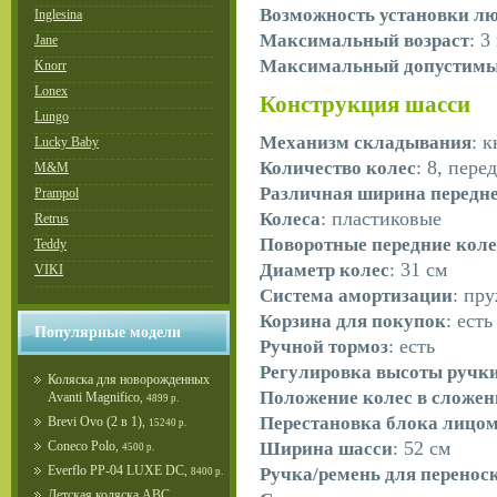
Возможность установки л
Inglesina
: 3
Максимальный возраст
Jane
Максимальный допустимый
Knorr
Lonex
Конструкция шасси
Lungo
: 
Механизм складывания
Lucky Baby
: 8, пер
Количество колес
M&M
Различная ширина передне
Prampol
: пластиковые
Колеса
Retrus
Поворотные передние коле
Teddy
: 31 см
Диаметр колес
VIKI
: пр
Система амортизации
: есть
Корзина для покупок
Популярные модели
: есть
Ручной тормоз
Регулировка высоты ручк
Коляска для новорожденных
Положение колес в сложен
Avanti Magnifico
,
4899 р.
Перестановка блока лицо
Brevi Ovo (2 в 1)
,
15240 р.
: 52 см
Ширина шасси
Coneco Polo
,
4500 р.
Everflo PP-04 LUXE DC
Ручка/ремень для перенос
,
8400 р.
Детская коляска ABC