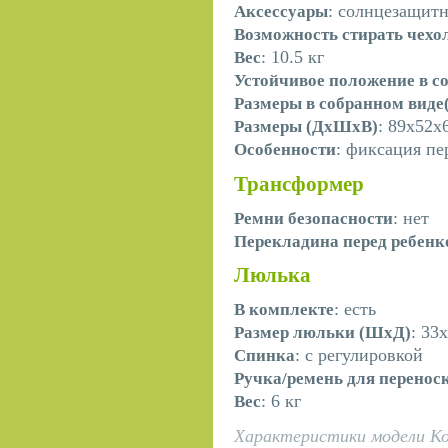
: солнцезащитн
Аксессуары
Возможность стирать чехо
: 10.5 кг
Вес
Устойчивое положение в с
Размеры в собранном вид
: 89х52х
Размеры (ДхШхВ)
: фиксация пе
Особенности
Трансформер
: нет
Ремни безопасности
Перекладина перед ребен
Люлька
: есть
В комплекте
: 33
Размер люльки (ШxД)
: с регулировкой
Спинка
Ручка/ремень для перенос
: 6 кг
Вес
Характеристики модели Коля