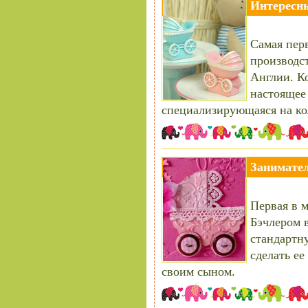
Интересны
Самая пер
производст
Англии. Ко
настоящее 
специализирующаяся на ко
Занимател
Первая в 
Бэчлером в
стандартну
сделать ее
своим сыном.